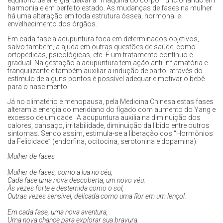
equilíbrio de energia, deixar a “máquina do corpo” funcionando em
harmonia e em perfeito estado. As mudanças de fases na mulher
há uma alteração em toda estrutura óssea, hormonal e
envelhecimento dos órgãos.
Em cada fase a acupuntura foca em determinados objetivos,
salvo também, a ajuda em outras questões de saúde, como
ortopédicas, psicológicas, etc. É um tratamento contínuo e
gradual. Na gestação a acupuntura tem ação anti-inflamatória e
tranquilizante e também auxiliar a indução de parto, através do
estímulo de alguns pontos é possível adequar e motivar o bebê
para o nascimento.
Já no climatério e menopausa, pela Medicina Chinesa estas fases
alteram a energia do meridiano do fígado com aumento do Yang e
excesso de umidade. A acupuntura auxilia na diminuição dos
calores, cansaço, irritabilidade, diminuição da libido entre outros
sintomas. Sendo assim, estimula-se a liberação dos “Hormônios
da Felicidade” (endorfina, ocitocina, serotonina e dopamina).
Mulher de fases
⁠Mulher de fases, como a lua no céu,
Cada fase uma nova descoberta, um novo véu.
Às vezes forte e destemida como o sol,
Outras vezes sensível, delicada como uma flor em um lençol.
Em cada fase, uma nova aventura,
Uma nova chance para explorar sua bravura.