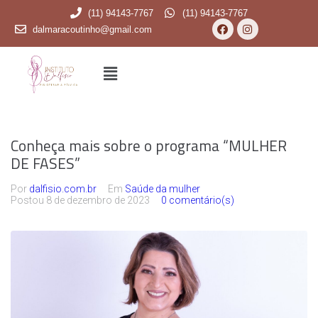
(11) 94143-7767
(11) 94143-7767
dalmaracoutinho@gmail.com
Conheça mais sobre o programa “MULHER
DE FASES”
Por
dalfisio.com.br
Em
Saúde da mulher
Postou
8 de dezembro de 2023
0 comentário(s)